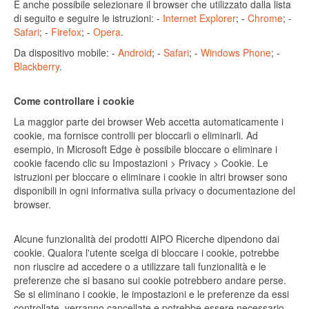
È anche possibile selezionare il browser che utilizzato dalla lista
di seguito e seguire le istruzioni: -
Internet Explorer
; -
Chrome
; -
Safari
; -
Firefox
; -
Opera
.
Da dispositivo mobile: -
Android
; -
Safari
; -
Windows Phone
; -
Blackberry
.
Come controllare i cookie
La maggior parte dei browser Web accetta automaticamente i
cookie, ma fornisce controlli per bloccarli o eliminarli. Ad
esempio, in Microsoft Edge è possibile bloccare o eliminare i
cookie facendo clic su Impostazioni > Privacy > Cookie. Le
istruzioni per bloccare o eliminare i cookie in altri browser sono
disponibili in ogni informativa sulla privacy o documentazione del
browser.
Alcune funzionalità dei prodotti AIPO Ricerche dipendono dai
cookie. Qualora l'utente scelga di bloccare i cookie, potrebbe
non riuscire ad accedere o a utilizzare tali funzionalità e le
preferenze che si basano sui cookie potrebbero andare perse.
Se si eliminano i cookie, le impostazioni e le preferenze da essi
controllate, verranno cancellate e potrebbe essere necessario