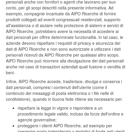
personali anche con fornitori o agenti che lavorano per suo
conto, per gli scopi descritti nella presente informativa. Ad
esempio, compagnie incaricate da AIPO Ricerche di fornire
prodotti collegati ad eventi congressuali residenziali, supporto
all'assistenza o di aiutare nella protezione di sistemi e servizi di
AIPO Ricerche, potrebbero avere la necessità di accedere ai
dati personali per offrire determinate funzionalità. In tal caso, le
aziende devono rispettare i requisiti di privacy e sicurezza dei
dati di AIPO Ricerche e non sono autorizzate a utilizzare i dati
personali ricevuti da AIPO Ricerche per qualsiasi altro scopo.
AIPO Ricerche può ricorrere alla divulgazione dei dati personali
anche nel caso di transazioni aziendali quali fusione o vendita di
beni.
Infine, AIPO Ricerche accede, trasferisce, divulga e conserva i
dati personali, compresi i contenuti dell'utente (come il
contenuto dei messaggi di posta elettronica o i file nelle di
condivisione), quando in buona fede ritiene sia necessario per:
rispettare la legge in vigore o rispondere a un
procedimento legale valido, incluso da forze dell'ordine e
agenzie governative;
proteggere i clienti AIPO Ricerche, ad esempio per
prevenire posta indesiderata o tentativi di frode agli utenti