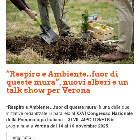
“Respiro e Ambiente…fuor di
queste mura”, nuovi alberi e un
talk show per Verona
“
Respiro e Ambiente…fuor di queste mura
” è una delle due
iniziative organizzate in parallelo al
XXVI Congresso Nazionale
della Pneumologia Italiana – XLVIII AIPO-ITS/ETS
in
programma a
Verona dal 14 al 16 novembre 2025
.
Leggi tutto...