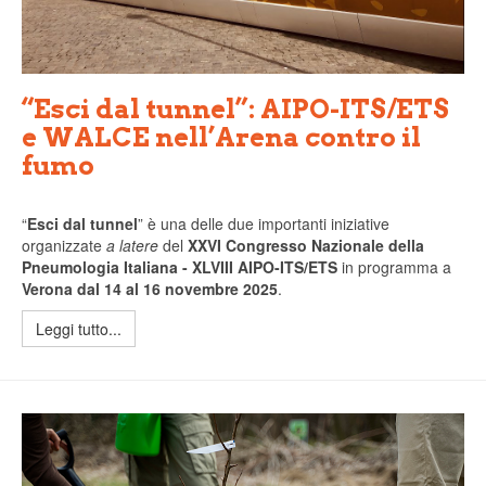
“Esci dal tunnel”: AIPO-ITS/ETS
e WALCE nell’Arena contro il
fumo
“
Esci dal tunnel
” è una delle due importanti iniziative
organizzate
a latere
del
XXVI Congresso Nazionale della
Pneumologia Italiana - XLVIII AIPO-ITS/ETS
in programma a
Verona dal 14 al 16 novembre 2025
.
Leggi tutto...